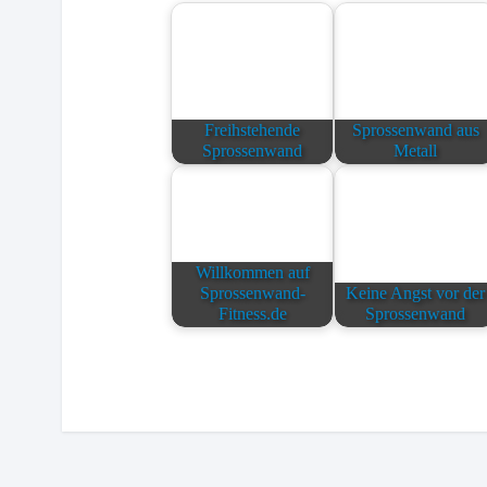
Freihstehende
Sprossenwand aus
Sprossenwand
Metall
Willkommen auf
Sprossenwand-
Keine Angst vor der
Fitness.de
Sprossenwand